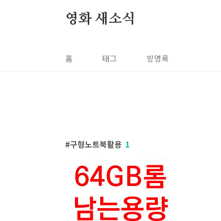
본문 바로가기
영화 새소식
홈
태그
방명록
구형노트북활용
1